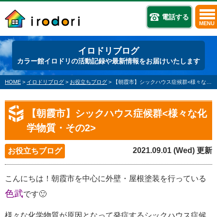
電話する
MENU
イロドリブログ
カラー館イロドリの活動記録や最新情報をお届けいたします
HOME
>
イロドリブログ
>
お役立ちブログ
>
【朝霞市】シックハウス症候群<様々な化学物質・その2>
【朝霞市】シックハウス症候群<様々な化
学物質・その2>
2021.09.01 (Wed) 更新
お役立ちブログ
こんにちは！朝霞市を中心に外壁・屋根塗装を行っている
色武
です🙂
様々な化学物質が原因となって発症するシックハウス症候