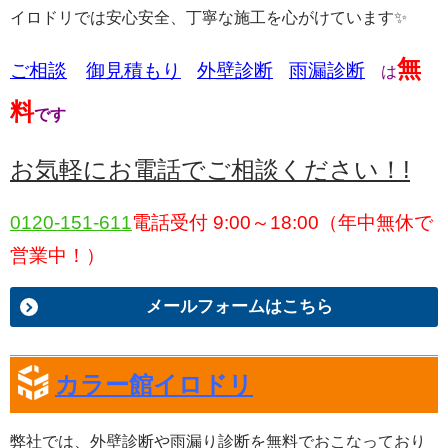
イロドリでは安心安全、丁寧な施工を心がけています✨
無
ご相談
御
見積もり
外壁診断
雨漏診断
は
料
です
お気軽にお電話でご相談ください！!
0120-151-611
電話受付 9:00～18:00（年中無休で
営業中！）
メールフォームはこちら
カラー館イロドリ
弊社では、
外壁診断や雨漏り診断
を
無料
でおこなっており