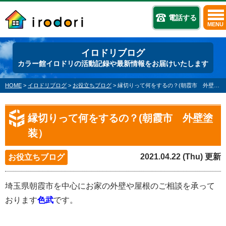
電話する
MENU
イロドリブログ
カラー館イロドリの活動記録や最新情報をお届けいたします
HOME
>
イロドリブログ
>
お役立ちブログ
>
縁切りって何をするの？(朝霞市 外壁塗装）
縁切りって何をするの？(朝霞市 外壁塗
装）
2021.04.22 (Thu) 更新
お役立ちブログ
埼玉県朝霞市を中心にお家の外壁や屋根のご相談を承って
おります
色武
です。