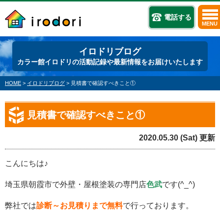
電話する
MENU
イロドリブログ
カラー館イロドリの活動記録や最新情報をお届けいたします
HOME
>
イロドリブログ
>
見積書で確認すべきこと①
見積書で確認すべきこと①
2020.05.30 (Sat) 更新
こんにちは♪
埼玉県朝霞市で外壁・屋根塗装の専門店
色武
です(^_^)
弊社では
診断～お見積りまで無料
で行っております。