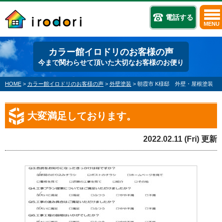
電話する
MENU
カラー館イロドリのお客様の声
今まで関わらせて頂いた大切なお客様のお便り
HOME
>
カラー館イロドリのお客様の声
>
外壁塗装
>
朝霞市 K様邸 外壁・屋根塗装
大変満足しております。
2022.02.11 (Fri) 更新