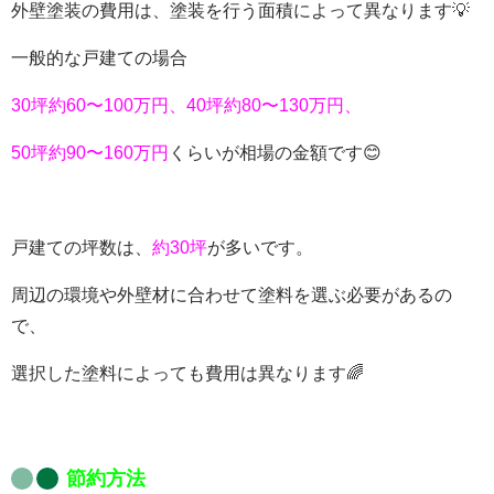
外壁塗装の費用は、塗装を行う面積によって異なります
💡
一般的な戸建ての場合
3
0
坪約
60
〜
100
万円、
40
坪約
80
〜
130
万円、
5
0
坪約
90
〜
160
万円
くらいが相場の金額です
😊
戸建て
の坪数
は
、
約
30
坪
が多いです。
周辺の環境や外壁材に合わせて塗料を選ぶ必要があるの
で、
選択した塗料によっても費用は異なります
🌈
節約方法