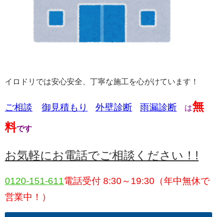
イロドリでは安心安全、丁寧な施工を心がけています！
無
ご相談
御
見積もり
外壁診断
雨漏診断
は
料
です
お気軽にお電話でご相談ください！!
0120-151-611
電話受付 8:30～19:30（年中無休で
営業中！）