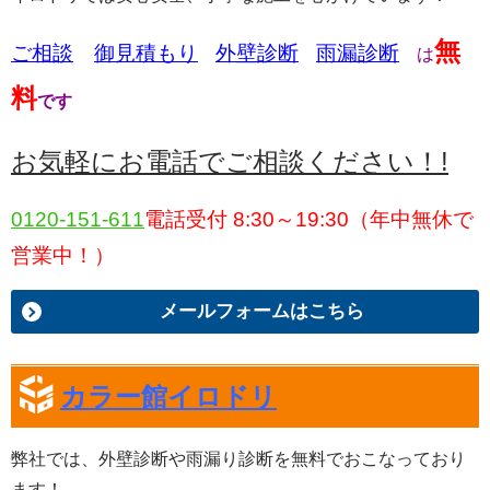
無
ご相談
御
見積もり
外壁診断
雨漏診断
は
料
です
お気軽にお電話でご相談ください！!
0120-151-611
電話受付 8:30～19:30（年中無休で
営業中！）
メールフォームはこちら
カラー館イロドリ
弊社では、
外壁診断や雨漏り診断
を
無料
でおこなっており
ます！