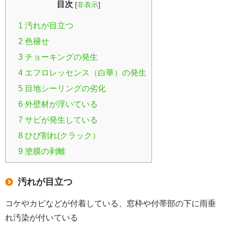
目次
[
非表示
]
1
汚れが目立つ
2
色褪せ
3
チョーキングの発生
4
エフロレッセンス（白華）の発生
5
目地シーリングの劣化
6
外壁材が浮いている
7
サビが発生している
8
ひび割れ(クラック）
9
塗膜の剥離
汚れが目立つ
コケやカビなどが付着している、窓枠や付帯部の下に雨垂
れ汚染が付いている